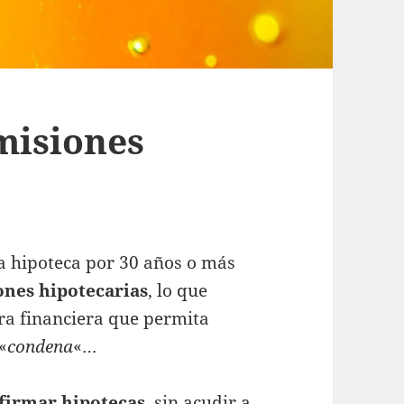
misiones
 hipoteca por 30 años o más
ones hipotecarias
, lo que
ura financiera que permita
«
condena
«…
 firmar hipotecas
, sin acudir a