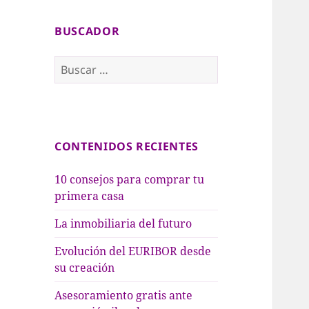
BUSCADOR
B
u
s
c
a
CONTENIDOS RECIENTES
r
:
10 consejos para comprar tu
primera casa
La inmobiliaria del futuro
Evolución del EURIBOR desde
su creación
Asesoramiento gratis ante