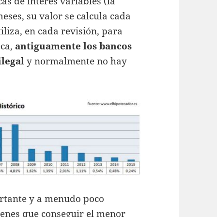
as de interés variables (la
eses, su valor se calcula cada
iliza, en cada revisión, para
eca,
antiguamente los bancos
ilegal
y normalmente no hay
portante y a menudo poco
ienes que conseguir el menor