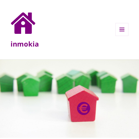
MENÚ
inmokia
Y
WIDGETS