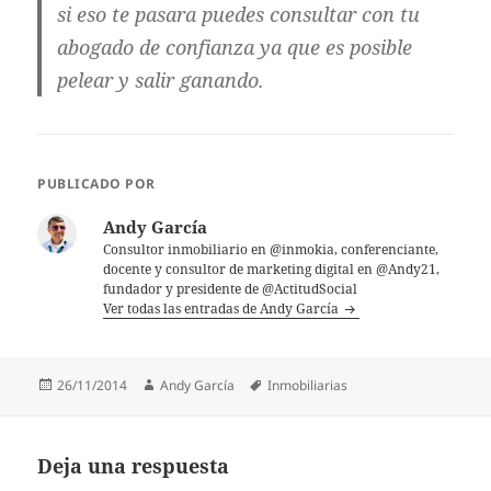
si eso te pasara puedes consultar con tu
abogado de confianza ya que es posible
pelear y salir ganando.
PUBLICADO POR
Andy García
Consultor inmobiliario en @inmokia, conferenciante,
docente y consultor de marketing digital en @Andy21,
fundador y presidente de @ActitudSocial
Ver todas las entradas de Andy García
Publicado
26/11/2014
Autor
Andy García
Etiquetas
Inmobiliarias
el
Deja una respuesta