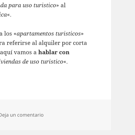
nda para uso turistico
» al
ica
«.
a los «
apartamentos turisticos
»
a referirse al alquiler por corta
e aquí vamos a
hablar con
iviendas de uso turistico
«.
ntos turisticos
Deja un comentario
en Fiscalidad de apartamentos turistico