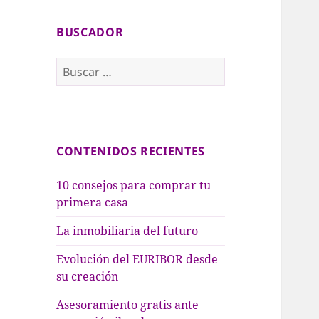
BUSCADOR
B
u
s
c
a
CONTENIDOS RECIENTES
r
:
10 consejos para comprar tu
primera casa
La inmobiliaria del futuro
Evolución del EURIBOR desde
su creación
Asesoramiento gratis ante