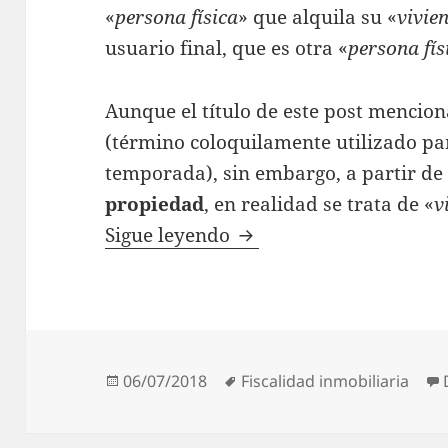
«
persona física
» que alquila su «
vivie
usuario final, que es otra «
persona fís
Aunque el título de este post mencion
(término coloquilamente utilizado par
temporada), sin embargo, a partir d
propiedad
, en realidad se trata de «
v
Sigue leyendo
Fiscalidad de apartame
Publicado
06/07/2018
Etiquetas
Fiscalidad inmobiliaria
el