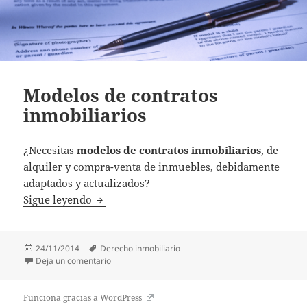
Modelos de contratos
inmobiliarios
¿Necesitas
modelos de contratos inmobiliarios
, de
alquiler y compra-venta de inmuebles, debidamente
adaptados y actualizados?
Sigue leyendo
Modelos de contratos inmobiliarios
Publicado
24/11/2014
Etiquetas
Derecho inmobiliario
el
Deja un comentario
en Modelos de contratos inmobiliarios
Funciona gracias a WordPress